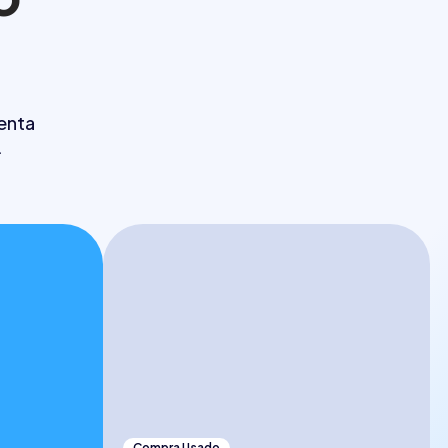
enta
.
Compra Usado