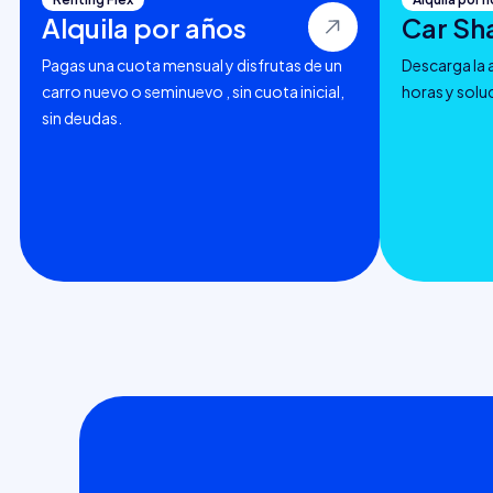
Alquila por años
Car Sh
Pagas una cuota mensual y disfrutas de un
Descarga la a
carro nuevo o seminuevo , sin cuota inicial,
horas y solu
sin deudas.