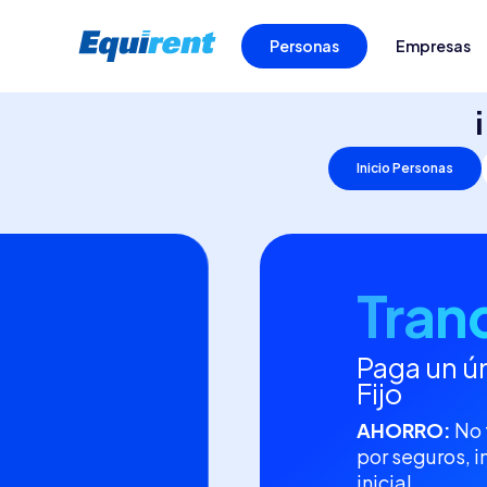
Personas
Empresas
Inicio Personas
Tran
Paga un ú
Fijo
AHORRO:
No 
por seguros, 
inicial.