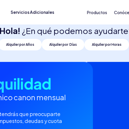
Servicios Adicionales
Productos
Conóce
¡Hola!
¿En qué podemos ayudarte
Alquiler por Años
Alquiler por Días
Alquiler por Horas
quilidad
nico canon mensual
tendrás que preocuparte
impuestos, deudas y cuota