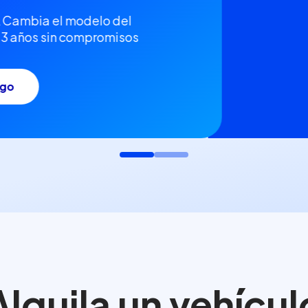
A
Cambia el modelo del
o 3 años sin compromisos
ogo
Alquila un vehícul