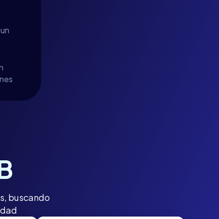
 un
n
ones
 B
es, buscando
iedad