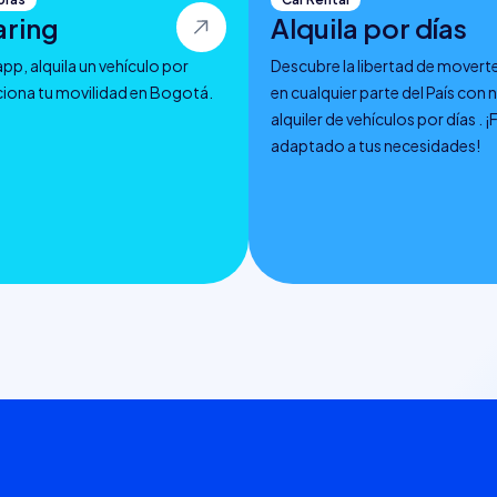
aring
Alquila por días
pp, alquila un vehículo por
Descubre la libertad de moverte
ciona tu movilidad en Bogotá.
en cualquier parte del País con 
alquiler de vehículos por días . ¡
adaptado a tus necesidades!