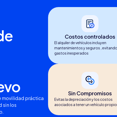
de
Costos controlados
El alquiler de vehículos incluyen
mantenimientos y seguros , evitand
gastos inesperados
evo
Sin Compromisos
de movilidad práctica
Evitas la depreciación y los costos
 sin los
asociados a tener un vehículo propio
o.