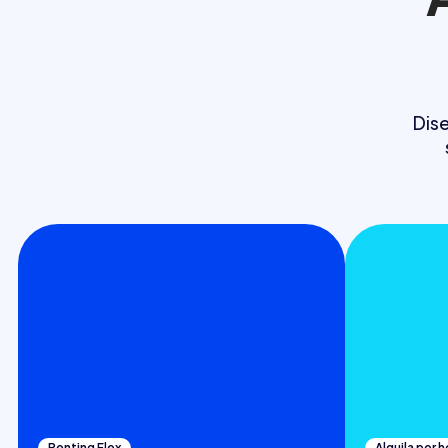
Dis
Renting Flex
Alquila por 