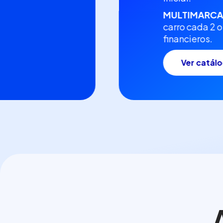
MULTIMARC
carro cada 2 
financieros.
Ver catál